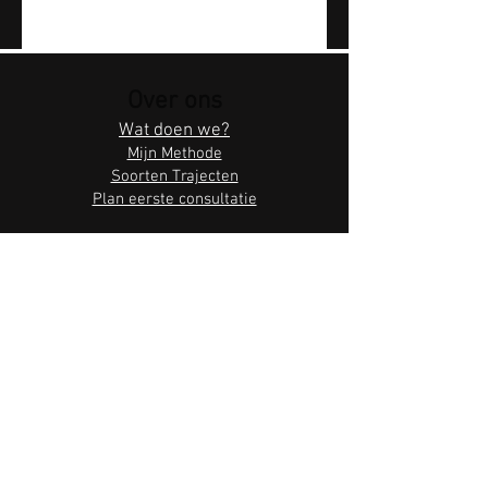
Over ons
Wat doen we?
Mijn Methode
Soorten Trajecten
Plan eerste consultatie
Zen by Water
Reserveer online
Cadeaubonnen
Bedrijfsinformatie
Baalsebaan 273, 3128 Baal
Algemene voorwaarden
Privacybeleid
Volg ons hier