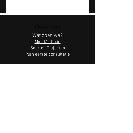
Over ons
Wat doen we?
Mijn Methode
Soorten Trajecten
Plan eerste consultatie
Zen by Water
Reserveer online
Cadeaubonnen
Bedrijfsinformatie
Baalsebaan 273, 3128 Baal
Algemene voorwaarden
Privacybeleid
Volg ons hier