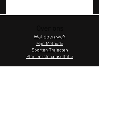
Over ons
Wat doen we?
Mijn Methode
Soorten Trajecten
Plan eerste consultatie
Zen by Water
Reserveer online
Cadeaubonnen
Bedrijfsinformatie
Baalsebaan 273, 3128 Baal
Algemene voorwaarden
Privacybeleid
Volg ons hier