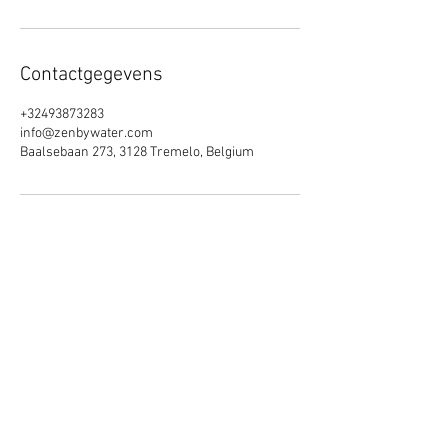
Contactgegevens
+32493873283
info@zenbywater.com
Baalsebaan 273, 3128 Tremelo, Belgium
Over ons
Wat doen we?
Mijn Methode
Soorten Trajecten
Plan eerste consultatie
Zen by Water