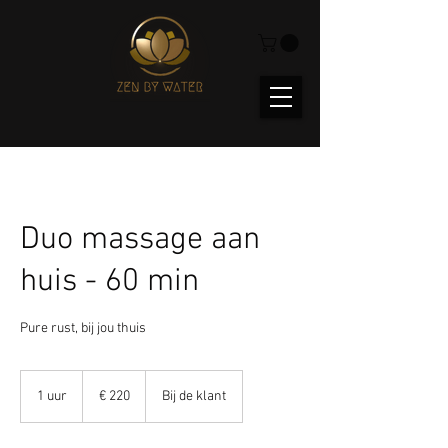
Duo massage aan
huis - 60 min
Pure rust, bij jou thuis
220
euro
1 uur
1
€ 220
Bij de klant
u
u