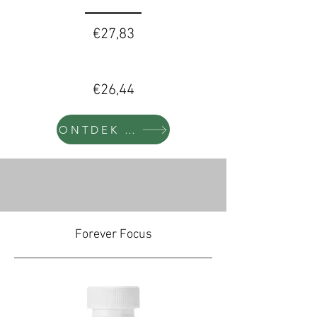
€27,83
€26,44
ONTDEK MEER
Forever Focus