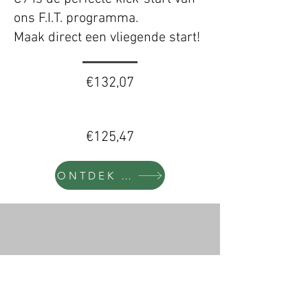
ons F.I.T. programma.
Maak direct een vliegende start!
€132,07
€125,47
ONTDEK MEER
F15 Beginner Chocolate