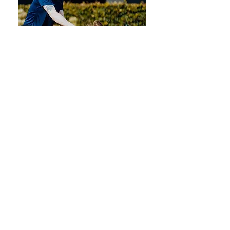
Over ons
Wat doen we?
Mijn Methode
Soorten Trajecten
Plan eerste consultatie
Zen by Water
Reserveer online
Cadeaubonnen