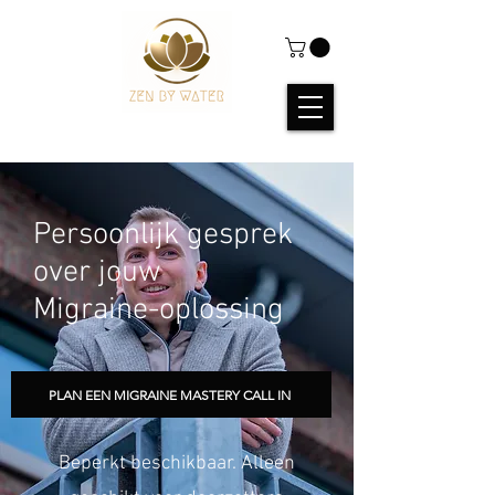
Persoonlijk gesprek
over jouw
Migraine-oplossing
PLAN EEN MIGRAINE MASTERY CALL IN
Beperkt beschikbaar. Alleen